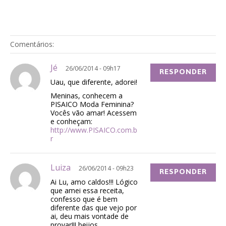
Comentários:
Jé
26/06/2014 - 09h17
RESPONDER
Uau, que diferente, adorei!
Meninas, conhecem a
PISAICO Moda Feminina?
Vocês vão amar! Acessem
e conheçam:
http://www.PISAICO.com.b
r
Luiza
26/06/2014 - 09h23
RESPONDER
Ai Lu, amo caldos!!! Lógico
que amei essa receita,
confesso que é bem
diferente das que vejo por
ai, deu mais vontade de
provar!!! beijos