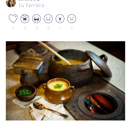
Lu Ferreira
1
0
0
0
1
2