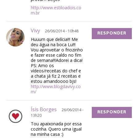
http://www.estiloadois.co
m.br
Vivy
26/06/2014 - 10h48
RESPONDER
Huuum que delícia!!! Me
deu água na boca Lu!!!
Vou aproveitar o friozinho
e fazer esse caldo no fim
de semana!!!Adorei a dica!
PS: Amo os
vídeos/receitas do chef e
a chata já fiz 2 receitas e
estou amandoooo bjs!
http://www.blogdavivy.co
m/
Ísis Borges
26/06/2014 -
RESPONDER
13h20
Tou apaixonada por essa
cozinha. Quero uma igual
na minha casa :)