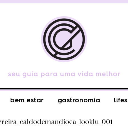
bem estar
gastronomia
life
erreira_caldodemandioca_looklu_001