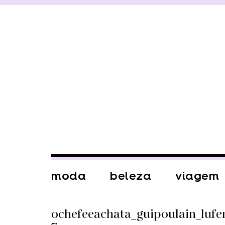
moda
beleza
viagem
ochefeeachata_guipoulain_luf