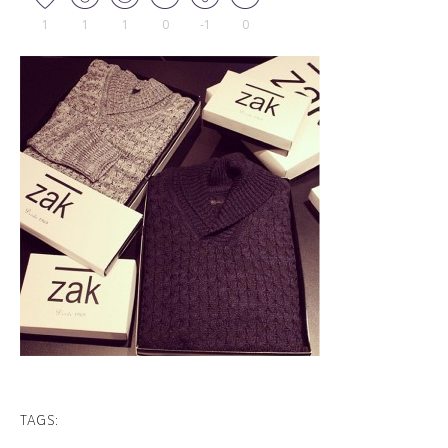
1
1
1
0
-1
0
TAGS: