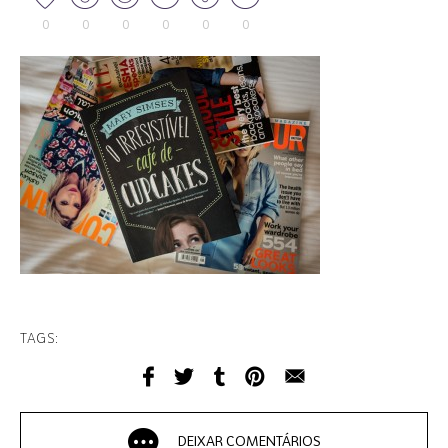
0
0
0
0
0
0
TAGS:
DEIXAR COMENTÁRIOS