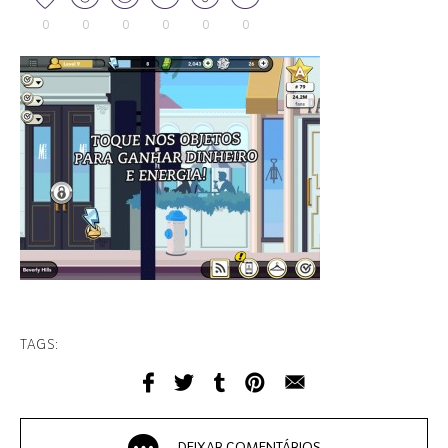
0
0
0
0
0
0
TAGS:
DEIXAR COMENTÁRIOS