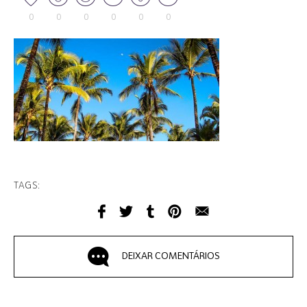
0
0
0
0
0
0
TAGS:
DEIXAR COMENTÁRIOS