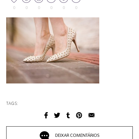
0
0
0
0
0
0
TAGS:
DEIXAR COMENTÁRIOS