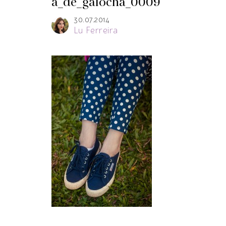
a_de_galocha_0009
30.07.2014
Lu Ferreira