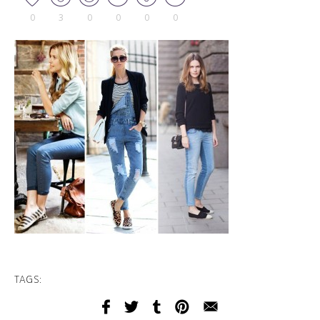
0
3
0
0
0
0
TAGS: