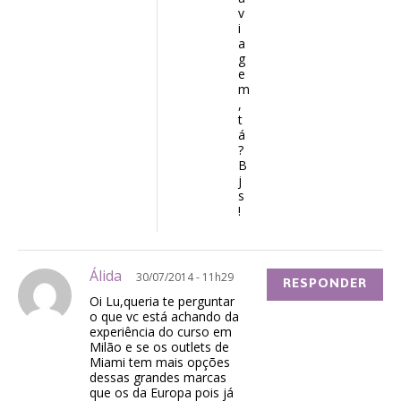
v
i
a
g
e
m
,
t
á
?
B
j
s
!
Álida
30/07/2014 - 11h29
RESPONDER
Oi Lu,queria te perguntar
o que vc está achando da
experiência do curso em
Milão e se os outlets de
Miami tem mais opções
dessas grandes marcas
que os da Europa pois já