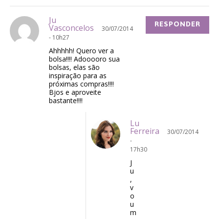
Ju
RESPONDER
Vasconcelos
30/07/2014
- 10h27
Ahhhhh! Quero ver a
bolsa!!!! Adooooro sua
bolsas, elas são
inspiração para as
próximas compras!!!!
Bjos e aproveite
bastante!!!!
Lu
Ferreira
30/07/2014
-
17h30
J
u
,
v
o
u
m