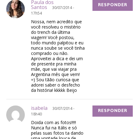
Paula dos
RESPONDER
Santos
30/07/2014 -
17h54
Nossa, nem acredito que
você resolveu o mistério
do trench da última
viagem! Você postou,
todo mundo palpitou e eu
nunca soube se você tinha
comprado ou não.
Aproveitei a dica e dei um
de presente pra minha
mãe, que vai viajar pra
Argentina mês que vem!
=) Sou tãão curiosa que
adorei saber o desfecho
da história! kkkkk Beijo
isabela
30/07/2014 -
RESPONDER
18h40
Doida com as fotos!!!!!
Nunca fui na Itális e só
pelas suas fotos ta dando
uma vontade louca de