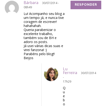
Bárbara
30/07/2014 -
RESPONDER
08h49
Lu! Acompanho seu blog a
um tempo já, e nunca tive
coragem de escrever!
hahahahah.
Queria parabenizar o
excelente trabalho,
também sou de BH e
adoro os posts.
Já usei várias dicas suas e
virei fanzona! :)
Parabéns pelo blog!!
Beijos
Lu
Ferreira
30/07/2014
-
17h29
Q
u
e
b
o