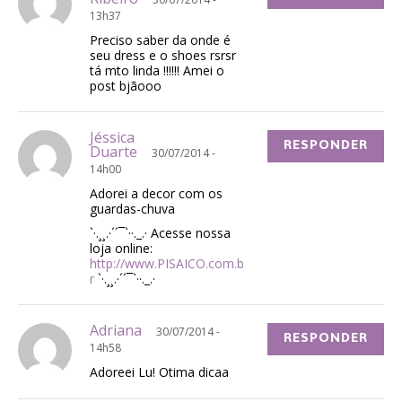
13h37
Preciso saber da onde é
seu dress e o shoes rsrsr
tá mto linda !!!!!! Amei o
post bjãooo
Jéssica
RESPONDER
Duarte
30/07/2014 -
14h00
Adorei a decor com os
guardas-chuva
`·.¸¸.·´´¯`··._.· Acesse nossa
loja online:
http://www.PISAICO.com.b
r
`·.¸¸.·´´¯`··._.·
Adriana
30/07/2014 -
RESPONDER
14h58
Adoreei Lu! Otima dicaa