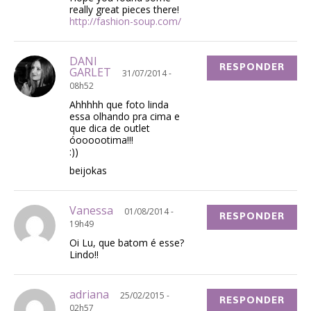
really great pieces there!
http://fashion-soup.com/
DANI
RESPONDER
GARLET
31/07/2014 -
08h52
Ahhhhh que foto linda
essa olhando pra cima e
que dica de outlet
óoooootima!!!
:))
beijokas
Vanessa
01/08/2014 -
RESPONDER
19h49
Oi Lu, que batom é esse?
Lindo!!
adriana
25/02/2015 -
RESPONDER
02h57