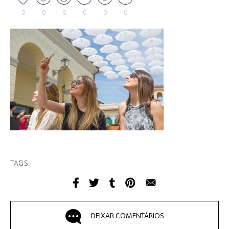
0
0
0
0
0
0
TAGS:
DEIXAR COMENTÁRIOS