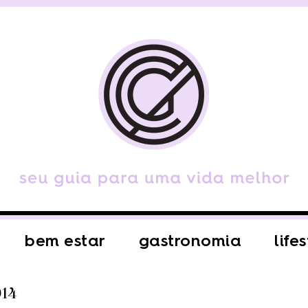
bem estar
gastronomia
life
014