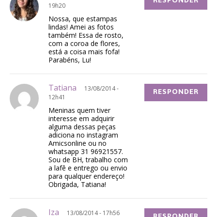
RESPONDER
19h20
Nossa, que estampas
lindas! Amei as fotos
também! Essa de rosto,
com a coroa de flores,
está a coisa mais fofa!
Parabéns, Lu!
Tatiana
13/08/2014 -
RESPONDER
12h41
Meninas quem tiver
interesse em adquirir
alguma dessas peças
adiciona no instagram
Amicsonline ou no
whatsapp 31 96921557.
Sou de BH, trabalho com
a lafê e entrego ou envio
para qualquer endereço!
Obrigada, Tatiana!
Iza
13/08/2014 - 17h56
RESPONDER