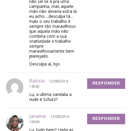
não sei se á pra uma
campanha, mas aquele
mão não deveria estra lá
eu acho….desculpa tá…
mais o seu trabalho é
sempre tão maravilhoso
que aquela mão não
combina com a sua
criatividade e trabalho
sempre
maravilhosamente bem
planejado.
Desculpa aí, bjo.
Ralssia
12/08/2014 -
RESPONDER
14h42
Lu, a ultima sandalia a
nude é Schutz?
Janaina
12/08/2014 -
RESPONDER
16h00
Lu, tudo bem? Linda as