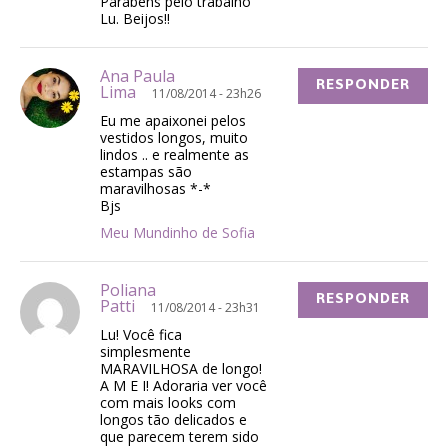
Parabéns pelo trabalho
Lu. Beijos!!
Ana Paula
RESPONDER
Lima
11/08/2014 - 23h26
Eu me apaixonei pelos
vestidos longos, muito
lindos .. e realmente as
estampas são
maravilhosas *-*
Bjs
Meu Mundinho de Sofia
Poliana
RESPONDER
Patti
11/08/2014 - 23h31
Lu! Você fica
simplesmente
MARAVILHOSA de longo!
A M E I! Adoraria ver você
com mais looks com
longos tão delicados e
que parecem terem sido