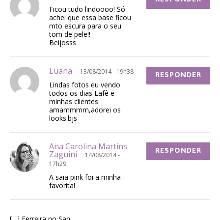
Ficou tudo lindoooo! Só
achei que essa base ficou
mto escura para o seu
tom de pele!!
Beijosss
Luana
13/08/2014 - 19h38
RESPONDER
Lindas fotos eu vendo
todos os dias Lafê e
minhas clientes
amammmm,adorei os
looks.bjs
Ana Carolina Martins
RESPONDER
Zaguini
14/08/2014 -
17h29
A saia pink foi a minha
favorita!
[…] Ferreira no San