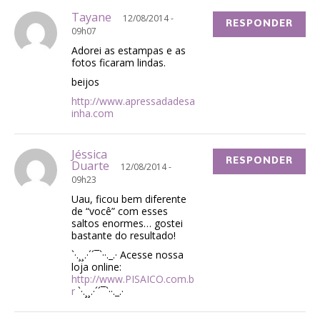
Tayane
12/08/2014 -
RESPONDER
09h07
Adorei as estampas e as
fotos ficaram lindas.
beijos
http://www.apressadadesa
inha.com
Jéssica
RESPONDER
Duarte
12/08/2014 -
09h23
Uau, ficou bem diferente
de “você” com esses
saltos enormes… gostei
bastante do resultado!
`·.¸¸.·´´¯`··._.· Acesse nossa
loja online:
http://www.PISAICO.com.b
r
`·.¸¸.·´´¯`··._.·