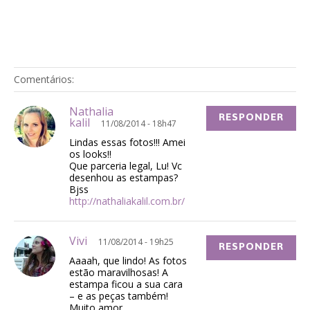
Comentários:
Nathalia
RESPONDER
kalil
11/08/2014 - 18h47
Lindas essas fotos!!! Amei
os looks!!
Que parceria legal, Lu! Vc
desenhou as estampas?
Bjss
http://nathaliakalil.com.br/
Vivi
11/08/2014 - 19h25
RESPONDER
Aaaah, que lindo! As fotos
estão maravilhosas! A
estampa ficou a sua cara
– e as peças também!
Muito amor.