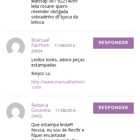
wattsap 061 92214099
leila rosane quero
revender obrigada
sobradinho df bjoca da
leiloca
Manual
RESPONDER
Fashion
11/08/2014 -
23h04
Lindos looks, adoro peças
estampadas.
Beijos Lu
http://www.manualfashion
.com
Rebeca
RESPONDER
Gouveia
11/08/2014 -
23h22
Que estampa linda!!!!
Nossa, eu sou de Recife e
fiquei encantada!