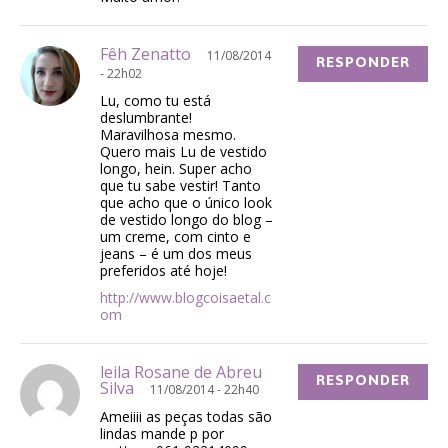
Fêh Zenatto
11/08/2014
RESPONDER
- 22h02
Lu, como tu está
deslumbrante!
Maravilhosa mesmo.
Quero mais Lu de vestido
longo, hein. Super acho
que tu sabe vestir! Tanto
que acho que o único look
de vestido longo do blog –
um creme, com cinto e
jeans – é um dos meus
preferidos até hoje!
http://www.blogcoisaetal.c
om
leila Rosane de Abreu
RESPONDER
Silva
11/08/2014 - 22h40
Ameiiii as peças todas são
lindas mande p por