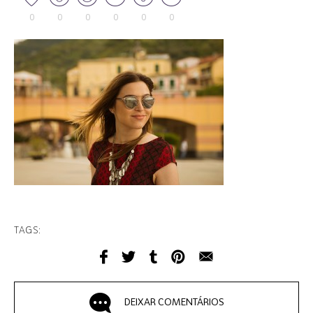
0
0
0
0
0
0
TAGS:
DEIXAR COMENTÁRIOS