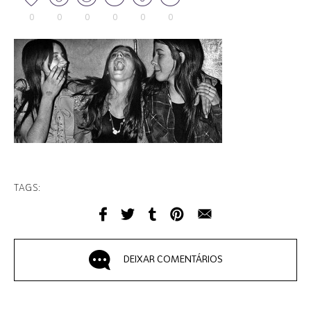
0
0
0
0
0
0
TAGS:
DEIXAR COMENTÁRIOS