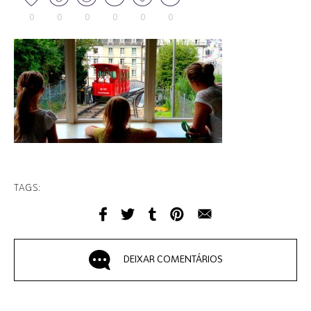
0
0
0
0
0
0
TAGS:
DEIXAR COMENTÁRIOS