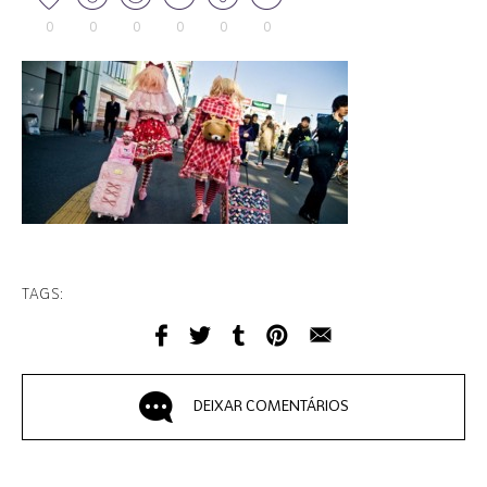
0
0
0
0
0
0
TAGS:
DEIXAR COMENTÁRIOS