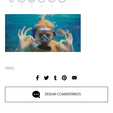
0
0
0
0
0
0
TAGS:
DEIXAR COMENTÁRIOS