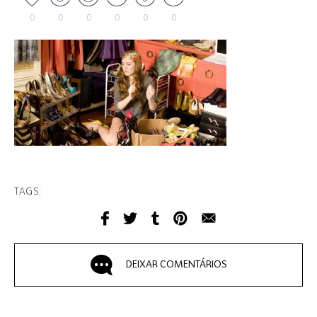
0
0
0
0
0
0
TAGS:
DEIXAR COMENTÁRIOS