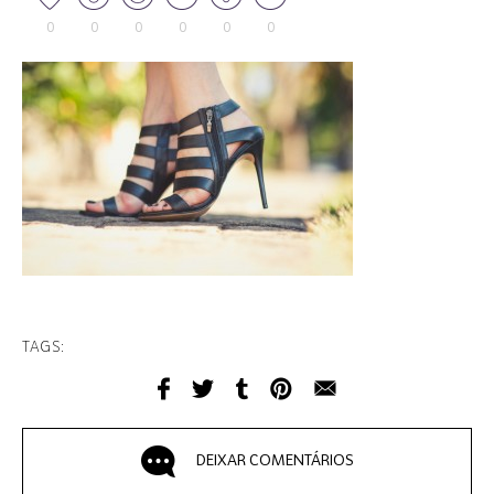
0
0
0
0
0
0
TAGS:
DEIXAR COMENTÁRIOS