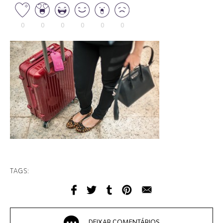
0
0
0
0
0
0
TAGS:
DEIXAR COMENTÁRIOS