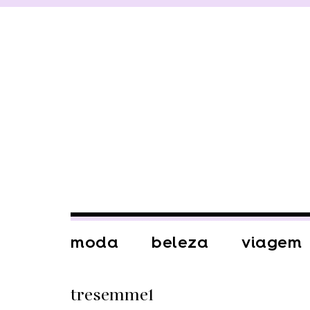
moda
beleza
viagem
tresemme1