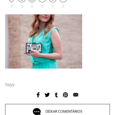
0
0
0
0
0
0
TAGS:
DEIXAR COMENTÁRIOS