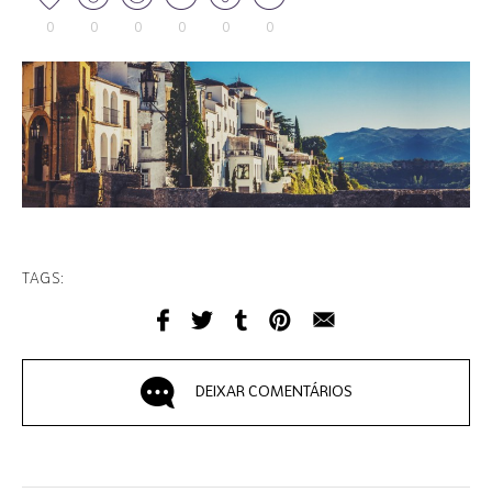
0
0
0
0
0
0
TAGS:
DEIXAR COMENTÁRIOS