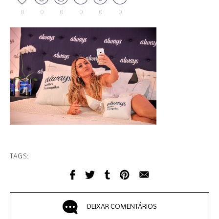
0
0
0
0
0
0
TAGS:
DEIXAR COMENTÁRIOS