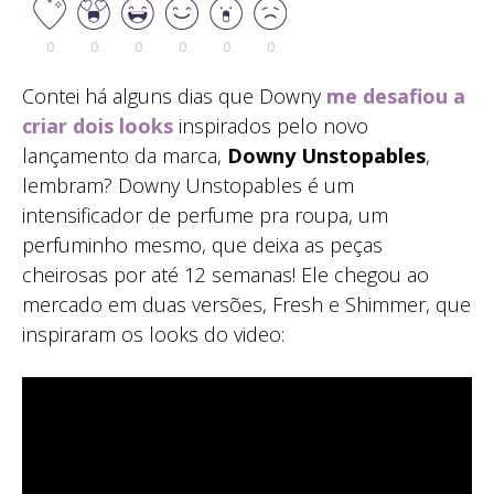
0
0
0
0
0
0
Contei há alguns dias que Downy
me desafiou a
criar dois looks
inspirados pelo novo
lançamento da marca,
Downy Unstopables
,
lembram? Downy Unstopables é um
intensificador de perfume pra roupa, um
perfuminho mesmo, que deixa as peças
cheirosas por até 12 semanas! Ele chegou ao
mercado em duas versões, Fresh e Shimmer, que
inspiraram os looks do video: