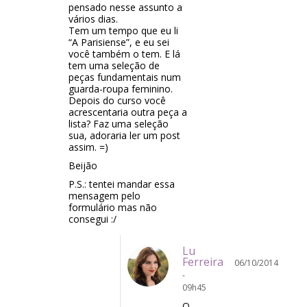
pensado nesse assunto a
vários dias.
Tem um tempo que eu li
“A Parisiense”, e eu sei
você também o tem. E lá
tem uma seleção de
peças fundamentais num
guarda-roupa feminino.
Depois do curso você
acrescentaria outra peça a
lista? Faz uma seleção
sua, adoraria ler um post
assim. =)
Beijão
P.S.: tentei mandar essa
mensagem pelo
formulário mas não
consegui :/
Lu
Ferreira
06/10/2014
-
09h45
O