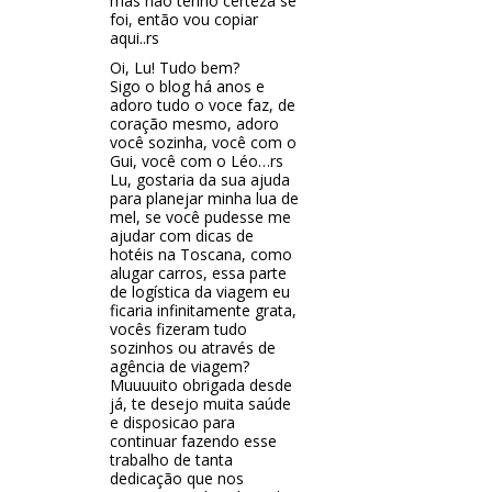
mas não tenho certeza se
foi, então vou copiar
aqui..rs
Oi, Lu! Tudo bem?
Sigo o blog há anos e
adoro tudo o voce faz, de
coração mesmo, adoro
você sozinha, você com o
Gui, você com o Léo…rs
Lu, gostaria da sua ajuda
para planejar minha lua de
mel, se você pudesse me
ajudar com dicas de
hotéis na Toscana, como
alugar carros, essa parte
de logística da viagem eu
ficaria infinitamente grata,
vocês fizeram tudo
sozinhos ou através de
agência de viagem?
Muuuuito obrigada desde
já, te desejo muita saúde
e disposicao para
continuar fazendo esse
trabalho de tanta
dedicação que nos