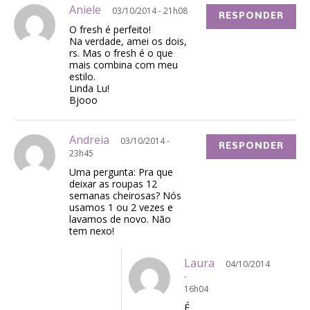
Aniele
03/10/2014 - 21h08
RESPONDER
O fresh é perfeito!
Na verdade, amei os dois,
rs. Mas o fresh é o que
mais combina com meu
estilo.
Linda Lu!
Bjooo
Andreia
03/10/2014 -
RESPONDER
23h45
Uma pergunta: Pra que
deixar as roupas 12
semanas cheirosas? Nós
usamos 1 ou 2 vezes e
lavamos de novo. Não
tem nexo!
Laura
04/10/2014
-
16h04
É