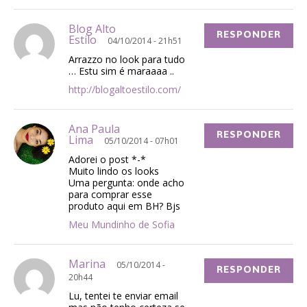
Blog Alto
RESPONDER
Estilo
04/10/2014 - 21h51
Arrazzo no look para tudo
… Estu sim é maraaaa ..
http://blogaltoestilo.com/
Ana Paula
RESPONDER
Lima
05/10/2014 - 07h01
Adorei o post *-*
Muito lindo os looks
Uma pergunta: onde acho
para comprar esse
produto aqui em BH? Bjs
Meu Mundinho de Sofia
Marina
05/10/2014 -
RESPONDER
20h44
Lu, tentei te enviar email