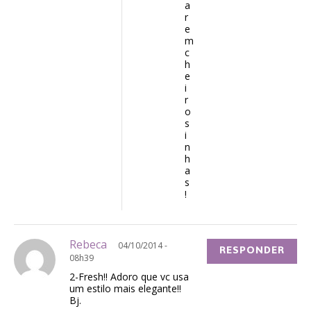
a
r
e
m
c
h
e
i
r
o
s
i
n
h
a
s
!
Rebeca
04/10/2014 -
RESPONDER
08h39
2-Fresh!! Adoro que vc usa
um estilo mais elegante!!
Bj.