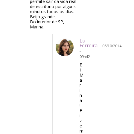
permite sair da vida real
de escritorio por alguns
minutos todos os dias.
Beijo grande,
Do interior de SP,
Marina.
Lu
Ferreira
06/10/2014
-
09h42
E
I
M
a
r
i
n
a
!
F
i
z
e
m