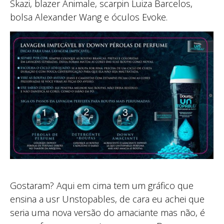
Skazi, blazer Animale, scarpin Luiza Barcelos,
bolsa Alexander Wang e óculos Evoke.
Gostaram? Aqui em cima tem um gráfico que
ensina a usr Unstopables, de cara eu achei que
seria uma nova versão do amaciante mas não, é