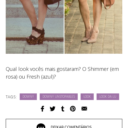
Qual look vocês mais gostaram? O Shimmer (em
rosa) ou Fresh (azul)?
TAGS:
DOWNY
DOWNY UNSTOPABLES
LOOK
LOOK DA LU
DEIXAR COMENTÁRIOS