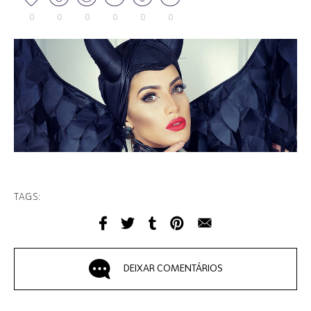
0
0
0
0
0
0
TAGS:
DEIXAR COMENTÁRIOS