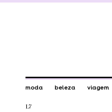
moda
beleza
viagem
L7