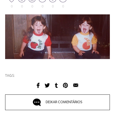
0
0
0
0
0
0
TAGS:
DEIXAR COMENTÁRIOS