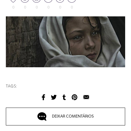
0
0
0
0
0
0
TAGS:
DEIXAR COMENTÁRIOS