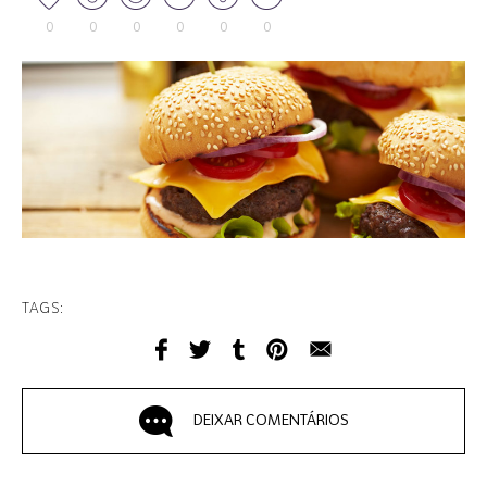
0
0
0
0
0
0
TAGS:
DEIXAR COMENTÁRIOS