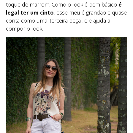
toque de marrom. Como o look é bem básico
é
legal ter um cinto
, esse meu é grandão e quase
conta como uma ‘terceira peça’, ele ajuda a
compor o look.