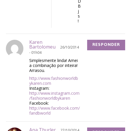
D
B
j
s
!
Karen
RESPONDER
Bartolomeu
26/10/2014
- 01h04
Simplesmente linda! Amei
a combinação por inteira!
Arrasou.
http://www.fashionworldb
ykaren.com
Instagram:
http://www.instagram.com
/fashionworldbykaren
Facebook:
http://www.facebook.com/
fandbworld
Ana Thurler
27/10/2014