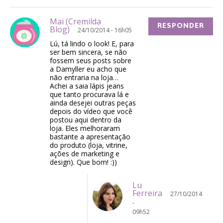
Mai (Cremilda
RESPONDER
Blog)
24/10/2014 - 16h05
Lú, tá lindo o look! E, para
ser bem sincera, se não
fossem seus posts sobre
a Damyller eu acho que
não entraria na loja…
Achei a saia lápis jeans
que tanto procurava lá e
ainda desejei outras peças
depois do vídeo que você
postou aqui dentro da
loja. Eles melhoraram
bastante a apresentação
do produto (loja, vitrine,
ações de marketing e
design). Que bom! :))
Lu
Ferreira
27/10/2014
-
09h52