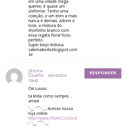
em uma cidade mega
quente, é quase um
uniforme. Tenho uma
coleção, e um item a mais
nunca é demais. Adorei o
look, a mistura do
shortinho branco com
essa regata floral ficou
perfeito.
Super beijo lindona.
sabrinaikeda.blogspot.com
.br
Jéssica
RESPONDER
Duarte
24/10/2014 -
15h42
Oiii Luuuu
tá linda como sempre…
ameiii
`·.¸¸.·´´¯`··._.· Acesse nossa
loja online:
http://www.PISAICO.com.b
r
`·.¸¸.·´´¯`··._.·