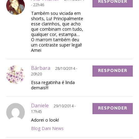
RESPONDER
- 22h46
Também sou viciada em
shorts, Lu! Principalmente
esse clarinhos, que acho
que combinam com tudo,
qualquer cor, estampa…
O marrom também deu
um contraste super legal!
Amei
Bárbara
28/10/2014 -
RESPONDER
20h20
Essa regatinha é linda
demais!!!
Daniele
29/10/2014 -
RESPONDER
17h45
Adorei o look!
Blog Dani News