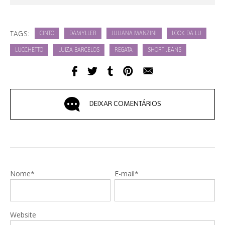
TAGS:
CINTO
DAMYLLER
JULIANA MANZINI
LOOK DA LU
LUCCHETTO
LUIZA BARCELOS
REGATA
SHORT JEANS
DEIXAR COMENTÁRIOS
Nome*
E-mail*
Website