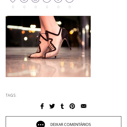
0
0
0
0
0
0
TAGS:
DEIXAR COMENTÁRIOS