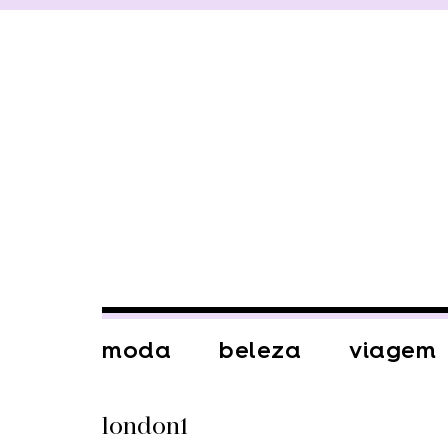
moda
beleza
viagem
london1