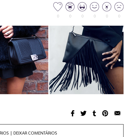
0
0
0
0
0
0
RIOS |
DEIXAR COMENTÁRIOS