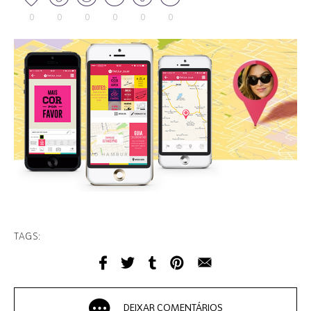
0
0
0
0
0
0
TAGS:
DEIXAR COMENTÁRIOS