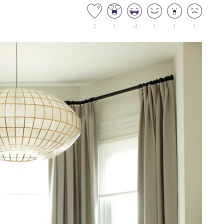
2
1
-4
1
1
1