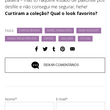
palavra – mas tô naquele estado de paixonite pós
desfile e não consegui me segurar, hehe!
Curtiram a coleção? Qual o look favorito?
TAGS:
CAMISA BRANCA
MABEL MAGALHÃES
MARI WEICKERT
MINAS TREND PREVIEW
OXFORD
SAIA MIDI
STYLING
DEIXAR COMENTÁRIOS
Nome*
E-mail*