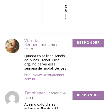
=
D
B
j
s
!
Victoria
RESPONDER
Renner
10/10/2014 -
12h09
Quanta coisa linda saindo
do Minas Trend!!! Olha,
orgulho de ver essa
semana de moda!! Beijoss
http://www.victoriarenner.
com.br
Tatinhapaz
10/10/2014 -
RESPONDER
13h34
Adirei o oxford e as
estampas florais estão