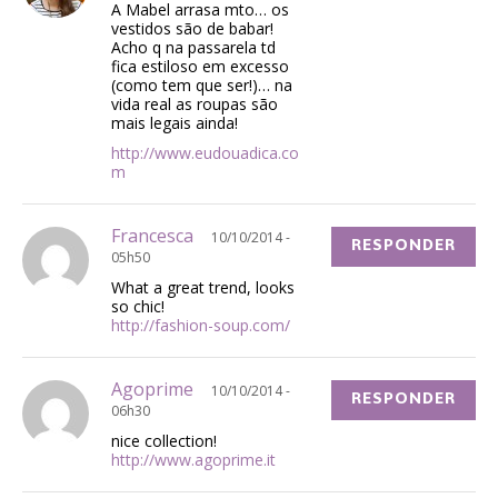
A Mabel arrasa mto… os
vestidos são de babar!
Acho q na passarela td
fica estiloso em excesso
(como tem que ser!)… na
vida real as roupas são
mais legais ainda!
http://www.eudouadica.co
m
Francesca
10/10/2014 -
RESPONDER
05h50
What a great trend, looks
so chic!
http://fashion-soup.com/
Agoprime
10/10/2014 -
RESPONDER
06h30
nice collection!
http://www.agoprime.it