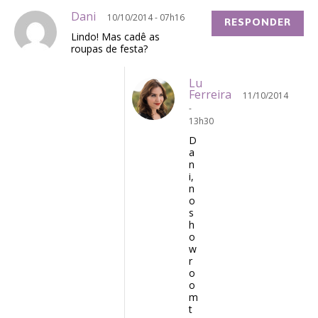
Dani
10/10/2014 - 07h16
RESPONDER
Lindo! Mas cadê as
roupas de festa?
Lu
Ferreira
11/10/2014
-
13h30
D
a
n
i,
n
o
s
h
o
w
r
o
o
m
t