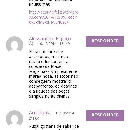
riquissímas!
http://destinofeliz.wordpre
ss.com/2014/10/09/roteir
o-3-dias-em-veneza/
Alessandra (Espaço
RESPONDER
A)
10/10/2014 - 15h49
Eu sou da área de
acessórios, mas não
resisti e fui conferir a
coleção da Mabel
Magalhães.Simplesmente
maravilhosa, as fotos não
conseguem mostrar o
acabamento, os detalhes
e a riqueza das peças.
Simplesmente divinas!
Ana Paula
13/10/2014 -
RESPONDER
21h04
Puxa! gostaria de saber de