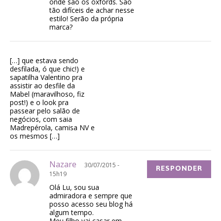
onde são os oxfords. São
tão difíceis de achar nesse
estilo! Serão da própria
marca?
[…] que estava sendo
desfilada, ó que chic!) e
sapatilha Valentino pra
assistir ao desfile da
Mabel (maravilhoso, fiz
post!) e o look pra
passear pelo salão de
negócios, com saia
Madrepérola, camisa NV e
os mesmos […]
Nazare
30/07/2015 -
RESPONDER
15h19
Olá Lu, sou sua
admiradora e sempre que
posso acesso seu blog há
algum tempo.
Meu filho vai casar em