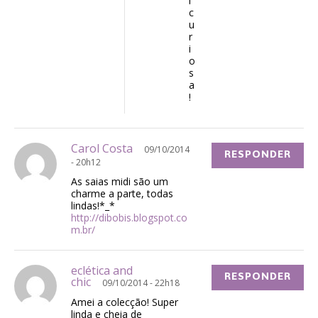
i
c
u
r
i
o
s
a
!
Carol Costa
09/10/2014
RESPONDER
- 20h12
As saias midi são um
charme a parte, todas
lindas!*_*
http://dibobis.blogspot.co
m.br/
eclética and
RESPONDER
chic
09/10/2014 - 22h18
Amei a colecção! Super
linda e cheia de