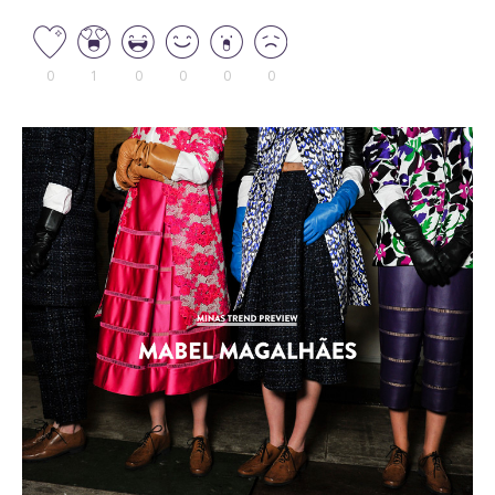
0
1
0
0
0
0