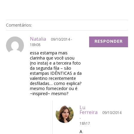
Comentários:
Natalia
09/10/2014 -
RESPONDER
18h08
essa estampa mais
clarinha que você usou
(no insta) e a terceira foto
da segunda fila – são
estampas IDÊNTICAS a da
valentino recentemente
desfiladas… como explica?
mesmo fornecedor ou é
~inspired~ mesmo?
Lu
Ferreira
09/10/2014
-
18h17
A