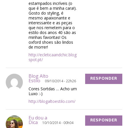
estampados incríveis (o
que é bem a minha cara!).
Gosto do styling, é
mesmo apaixonante e
interessante e as peças
que nos remetem para o
estilo dos anos 40 são as
minhas favoritas! Os
oxford shoes são lindos
de morrer!
http://ecleticaandchic.blog
spot.pt/
Blog Alto
RESPONDER
Estilo
09/10/2014 - 22h26
Cores Sortdas … Acho um
Luxo :-)
http://blogaltoestilo.com/
Eu dou a
RESPONDER
Dica
10/10/2014 - 00h04