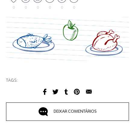
0
0
0
0
0
0
TAGS:
DEIXAR COMENTÁRIOS