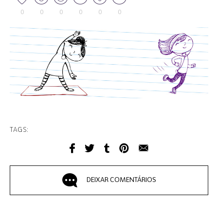
0
0
0
0
0
0
TAGS:
DEIXAR COMENTÁRIOS