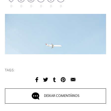
0
0
0
0
0
0
TAGS:
DEIXAR COMENTÁRIOS