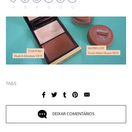
0
0
0
0
0
0
TAGS:
DEIXAR COMENTÁRIOS