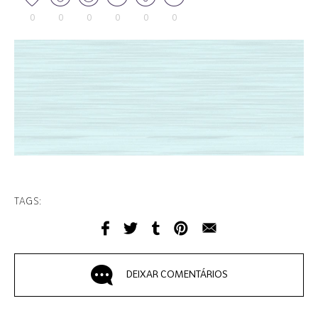
0
0
0
0
0
0
TAGS:
DEIXAR COMENTÁRIOS