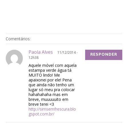
Comentários:
Paola Alves
11/12/2014 -
RESPONDER
12h38
Aquele móvel com aquela
estampa verde água tá
MUITO lindo! Me
apaixonei por ele! Pena
que ainda não tenho um
lugar só meu pra colocar
hahahahaha mas em
breve, muuuuuito em
breve terei <3
http://simsemfrescura.blo
gspot.com.br/