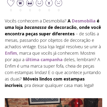
0
0
0
0
0
0
Vocês conhecem a Desmobilia?
A
Desmobilia
é
uma loja
bacanassa
de decoracão, onde você
encontra peças super diferentes
– de sofás a
mesas, passando por objetos de decoração e
achados vintage. Essa loja legal resolveu se unir à
Enfim
, marca que vocês já conhecem. Mostrei
por aqui a
última campanha
deles, lembram? A
Enfim é uma marca super fofa, cheia de peças
com estampas lindas! E o que acontece juntando
as duas?
Móveis lindos com estampas
incríveis
, pra deixar qualquer casa mais legal!