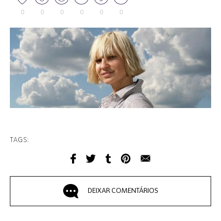
0
0
0
0
0
0
TAGS:
DEIXAR COMENTÁRIOS