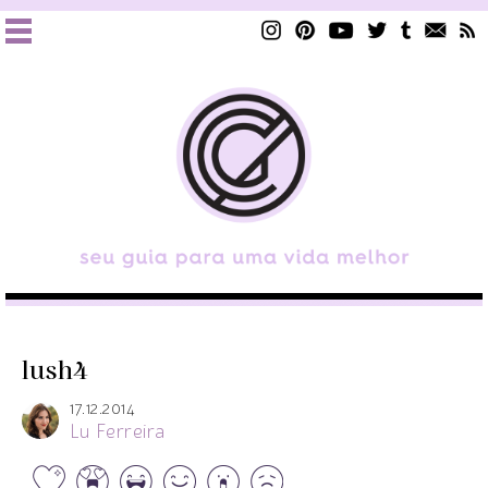
lush4
17.12.2014
Lu Ferreira