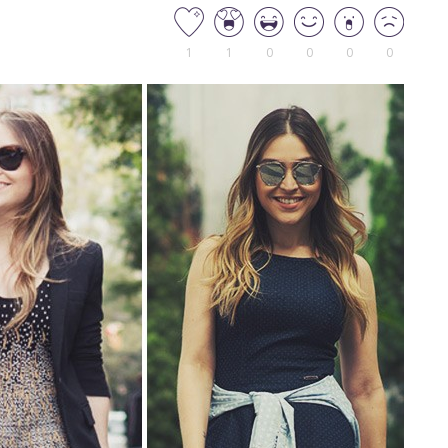
1
1
0
0
0
0