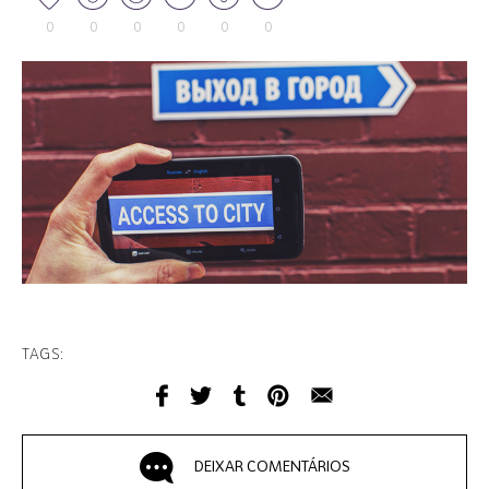
0
0
0
0
0
0
TAGS:
DEIXAR COMENTÁRIOS