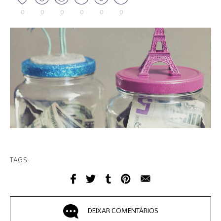
0
0
0
0
0
0
TAGS:
DEIXAR COMENTÁRIOS