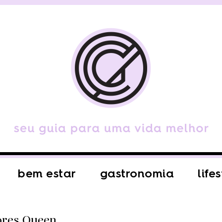
bem estar
gastronomia
life
lores Queen