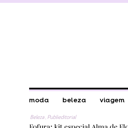
moda
beleza
viagem
Beleza
,
Publieditorial
Fofura: kit especial Alma de F