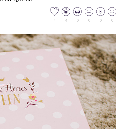
4
4
0
0
0
0